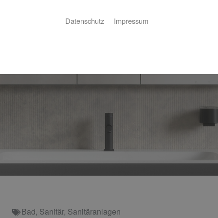
Datenschutz
Impressum
Bad
,
Sanitär
,
Sanitäranlagen