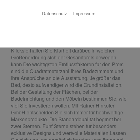
Schnell kalkulieren statt lange raten
Datenschutz
Impressum
Sie träumen von einem schönen neuen Bad, aber
haben kein Gefühl dafür, mit welchen Kosten das
ungefähr verbunden ist? Genau bei dieser Frage hilft
Ihnen unser Bad-Kalkulator weiter. Mit wenigen
Klicks erhalten Sie Klarheit darüber, in welcher
Größenordnung sich der Gesamtpreis bewegen
kann.Die wichtigsten Einflussfaktoren für den Preis
sind die Quadratmeterzahl Ihres Badezimmers und
Ihre Ansprüche an die Ausstattung. Je größer das
Bad, desto aufwendiger wird die Grundinstallation.
Bei der Gestaltung der Flächen, bei der
Badeinrichtung und den Möbeln bestimmen Sie, wie
viel Sie investieren wollen. Mit Rainer Hinkofer
GmbH entscheiden Sie sich immer für hochwertige
Markenprodukte. Die Standardqualität beginnt bei
zwei Sternen. Fünf Sterne stehen für besonders
exklusive Designs und wertvolle Materialien.Lassen
Sie sich von uns persönlich beraten, was Ihnen bei