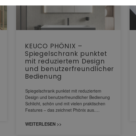
KEUCO PHÖNIX –
Spiegelschrank punktet
mit reduziertem Design
und benutzerfreundlicher
Bedienung
Spiegelschrank punktet mit reduziertem
Design und benutzerfreundlicher Bedienung
Schlicht, schön und mit vielen praktischen
Features – das zeichnet Phönix aus.…
WEITERLESEN >>