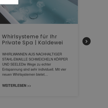
Whirlsysteme für Ihr
Gesta
Private Spa | Kaldewei
alltä
HANS
WHIRLWANNEN AUS NACHHALTIGER
STAHL-EMAILLE SCHMEICHELN KÖRPER
Stil für 
UND SEELEDie Wege zu echter
HANSAGENE
Entspannung sind sehr individuell. Mit vier
von Wascht
neuen Whirlsystemen bietet…
unterschi
konzipiert
WEITERLESEN >>
WEITERL