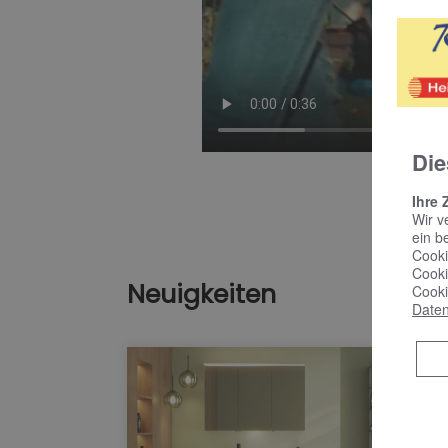
Die
Ihre 
Wir v
ein b
Cooki
Cooki
Neuigkeiten
Cooki
Daten